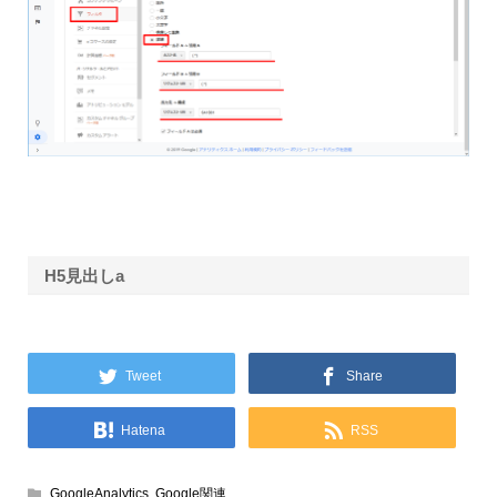
H5見出しa
Tweet
Share
Hatena
RSS
GoogleAnalytics
,
Google関連